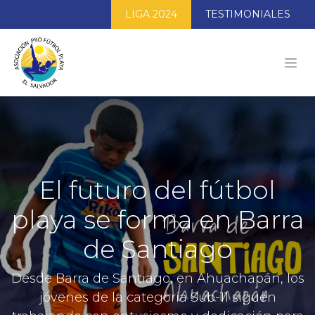
LIGA 2024
TESTIMONIALES
El futuro del fútbol
playa se forma en Barra
de Santiago
Desde Barra de Santiago, en Ahuachapán, los
jóvenes de la categoría Sub-11 siguen