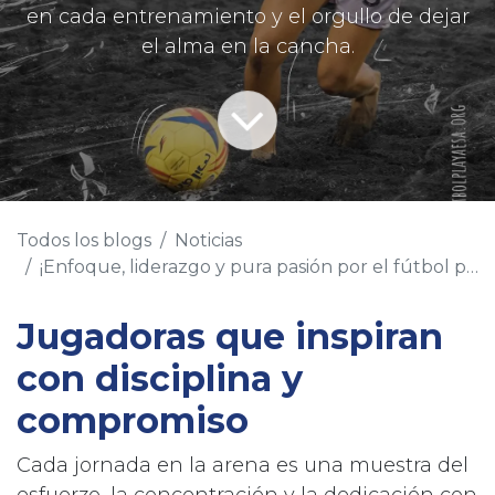
en cada entrenamiento y el orgullo de dejar
el alma en la cancha.
Todos los blogs
Noticias
¡Enfoque, liderazgo y pura pasión por el fútbol playa! 🏖️⚽️🔥
Jugadoras que inspiran
con disciplina y
compromiso
Cada jornada en la arena es una muestra del
esfuerzo, la concentración y la dedicación con