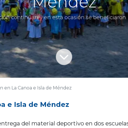
Méndez
ción continúan y en esta ocasión se beneficiaron 
n en La Canoa e Isla de Méndez
a e Isla de
Méndez
 entrega del material deportivo en dos escuela