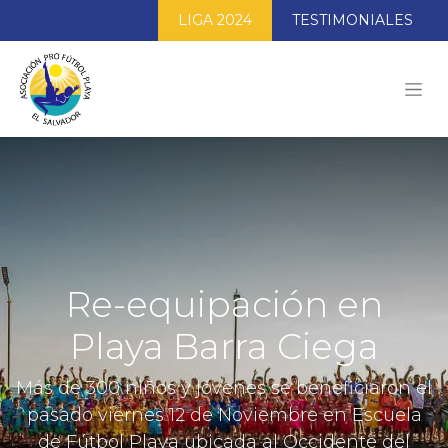
LIGA 2024
TESTIMONIALES
Re-equipación en
Playa Barra Ciega
Más de 300 niños y jóvenes se beneficiaron el
pasado viernes 12 de Noviembre en Escuela
de Fútbol Playa ubicada al Occidente del