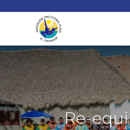
¿
Re-equi