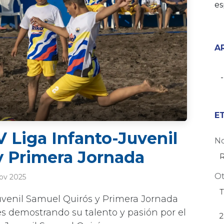
es
A
E
V Liga Infanto-Juvenil
No
y Primera Jornada
R
Ot
ov 2025
T
uvenil Samuel Quirós y Primera Jornada
s demostrando su talento y pasión por el
2