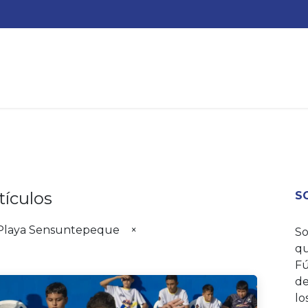
QUIENES SOMOS?
ACTIVIDADES
AYUDA
ESCUEL
tículos
S
 Playa Sensuntepeque
×
So
qu
Fú
de
lo