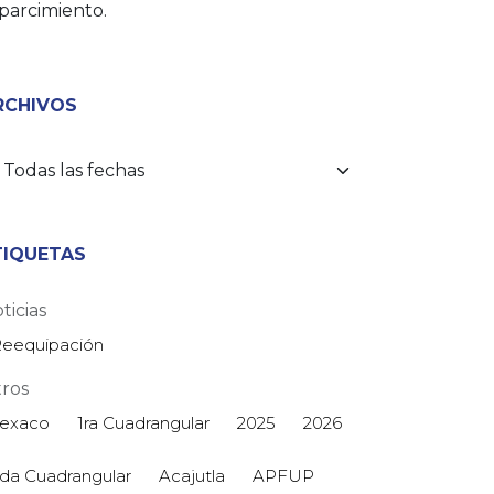
parcimiento.
RCHIVOS
TIQUETAS
ticias
eequipación
ros
exaco
1ra Cuadrangular
2025
2026
da Cuadrangular
Acajutla
APFUP