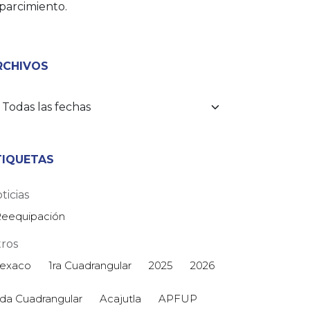
parcimiento.
RCHIVOS
TIQUETAS
ticias
eequipación
ros
exaco
1ra Cuadrangular
2025
2026
da Cuadrangular
Acajutla
APFUP