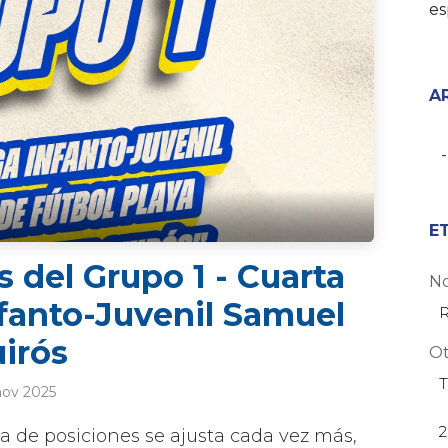
es
A
E
 del Grupo 1 - Cuarta
No
nfanto-Juvenil Samuel
R
irós
Ot
T
nov 2025
2
la de posiciones se ajusta cada vez más,