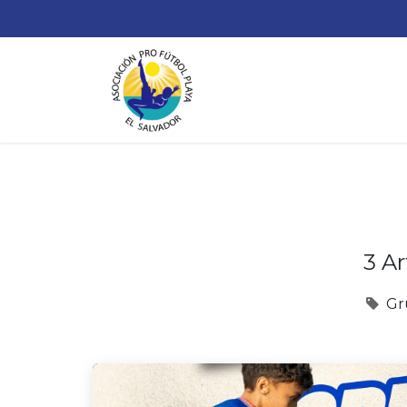
¿
3 Ar
Gr