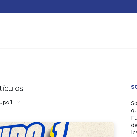
QUIENES SOMOS?
ACTIVIDADES
AYUDA
ESCUEL
tículos
S
upo 1
×
So
qu
Fú
de
lo