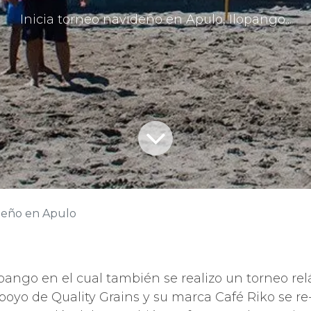
Inicia torneo navideño en Apulo, Ilopango...
deño en Apulo
opango en el cual también se realizo un torneo re
poyo de Quality Grains y su marca Café Riko se r