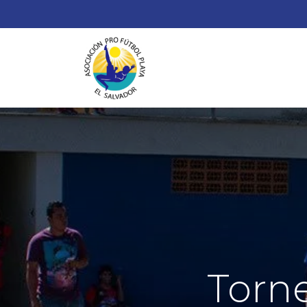
¿
Torn